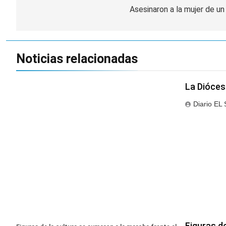
de
Asesinaron a la mujer de u
entradas
Noticias relacionadas
La Diócesi
Diario EL
Figuras d