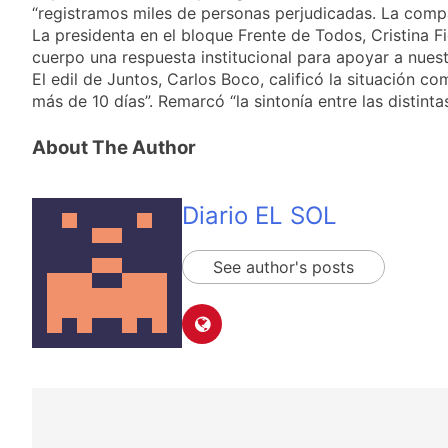
y rechazó el pedido
“registramos miles de personas perjudicadas. La comp
2 Días Atrás
del peronismo de
Masiva movilización
La presidenta en el bloque Frente de Todos, Cristina 
girar el proyecto a
al Congreso contra el
cuerpo una respuesta institucional para apoyar a nue
comisión
proyecto oficial de
El edil de Juntos, Carlos Boco, calificó la situación
2 Días Atrás
Ley de Propiedad
La Diócesis de
más de 10 días”. Remarcó “la sintonía entre las distinta
Privada
Quilmes celebra la
fiesta de San
2 Días Atrás
About The Author
Cayetano
La Línea 148 pasó a
ser operada por La
Central de Vicente
2 Días Atrás
Diario EL SOL
López
See author's posts
Navegación