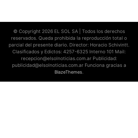
© Copyright 2026 EL SOL SA | Todos los derechos
reservados. Queda prohibida la reproducción total o
parcial del presente diario. Director: Horacio Schivintt.
Clasificados y Edictos: 4257-6325 Interno 101 Mail:
recepcion@elsolnoticias.com.ar Publicidad:
publicidad@elsolnoticias.com.ar Funciona gracias a
.
BlazeThemes