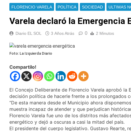
Ley de Propiedad
La Fiscalía rechazó el
FLORENCIO VARELA
POLÍTICA
SOCIEDAD
ULTIMAS N
Privada: hubo
pedido para
detenidos y
suspender el juicio
Varela declaró la Emergencia 
1 Día Atrás
enfrentamientos
contra Pity Alvarez
67 barrios full LED en
Florencio Varela
0
Diario EL SOL
3 Años Atrás
2 Minutos
1 Día Atrás
El temporal se
despide del AMBA:
Foto: La Izquierda Diario
cuándo dejará de
1 Día Atrás
llover y llega una ola
Kicillof marchó
de frío con mínimas
Compartilo!
contra la Ley de
cercanas a 1°C
Propiedad Privada de
1 Día Atrás
Milei
Renunció el
subsecretario de
El Concejo Deliberante de Florencio Varela aprobó la E
Seguridad de
decisión política de hacerle frente a los prolongados c
1 Día Atrás
Quilmes, Hernán
Candela Arizaga
“De esta manera desde el Municipio ahora disponemos d
Ocampo, tras la
confirmó que tuvo un
muestra incapaz de atender y que perjudican históricame
difusión de chats
«brote psicótico» por
Florencio Varela fue uno de los distritos más afectado
1 Día Atrás
privados
consumo con
La Libertad Avanza
energético y dejó a oscuras a casi la mitad del país.
Facundo Moyano
consiguió la mayoría
El presidente del cuerpo legislativo. Gustavo Rearte, 