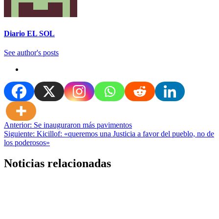
Diario EL SOL
See author's posts
Navegación
Anterior:
Se inauguraron más pavimentos
Siguiente:
Kicillof: «queremos una Justicia a favor del pueblo, no de
de
los poderosos»
entradas
Noticias relacionadas