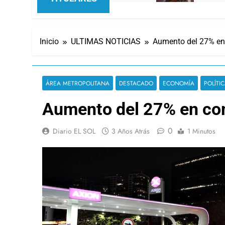
Inicio
ULTIMAS NOTICIAS
Aumento del 27% en
ÁREA METROPOLITANA
DESTACADO
ECONOMÍA
POLÍTI
Aumento del 27% en co
0
Diario EL SOL
3 Años Atrás
1 Minutos