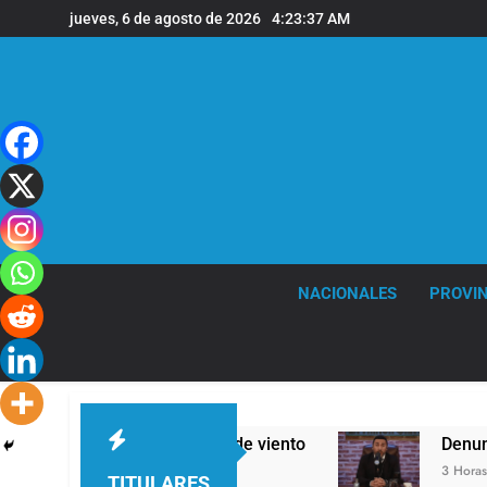
Saltar
jueves, 6 de agosto de 2026
4:23:38 AM
al
contenido
NACIONALES
PROVIN
ras y fuertes ráfagas de viento
Denunciaron p
3 Horas Atrás
TITULARES