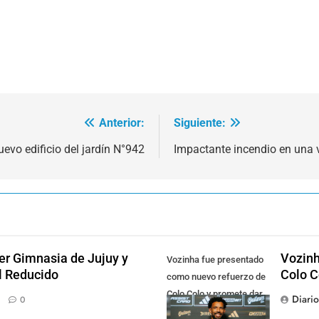
Anterior:
Siguiente:
uevo edificio del jardín N°942
Impactante incendio en una v
der Gimnasia de Jujuy y
Vozinh
Vozinha fue presentado
el Reducido
Colo C
como nuevo refuerzo de
Colo Colo y promete dar
Diari
0
pelea por el arco