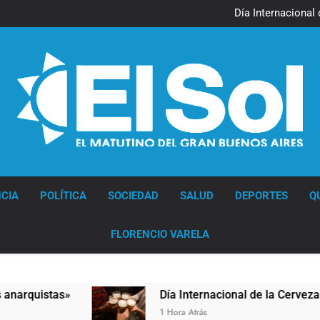
Jorge Macri condenó los d
res
Día Internacional 
El frío polar se instala 
El Senado aprobó la ley 
Jorge Macri condenó los d
res
Día Internacional 
El frío polar se instala 
El Senado aprobó la ley 
Diario EL SOL
CIA
POLÍTICA
SOCIEDAD
SALUD
DEPORTES
Q
FLORENCIO VARELA
s»
Día Internacional de la Cerveza: los tres s
1 Hora Atrás