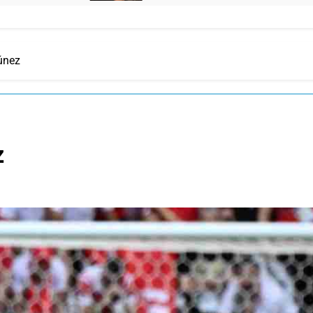
Túnez
z