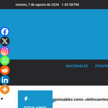
Saltar
viernes, 7 de agosto de 2026
1:39:59 PM
al
contenido
NACIONALES
PROVIN
o y calificó a los responsables como «delincuentes anarquista