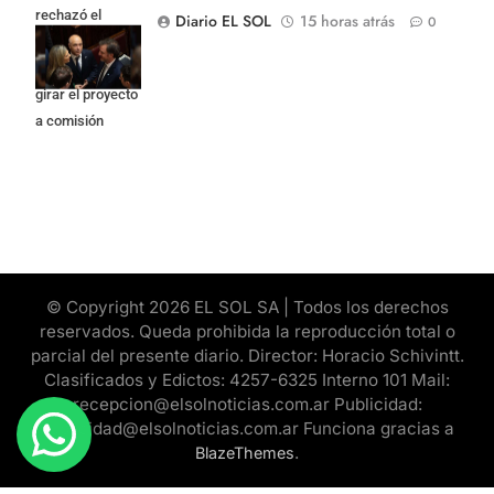
rechazó el
Diario EL SOL
15 horas atrás
0
pedido del
peronismo de
girar el proyecto
a comisión
© Copyright 2026 EL SOL SA | Todos los derechos
reservados. Queda prohibida la reproducción total o
parcial del presente diario. Director: Horacio Schivintt.
Clasificados y Edictos: 4257-6325 Interno 101 Mail:
recepcion@elsolnoticias.com.ar Publicidad:
publicidad@elsolnoticias.com.ar Funciona gracias a
.
BlazeThemes