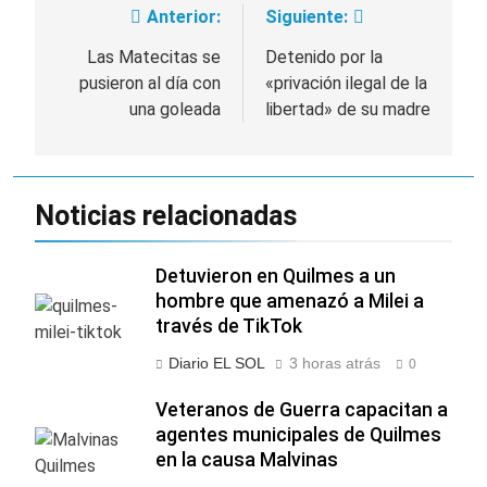
Anterior:
Siguiente:
Navegación
de
Las Matecitas se
Detenido por la
pusieron al día con
«privación ilegal de la
entradas
una goleada
libertad» de su madre
Noticias relacionadas
Detuvieron en Quilmes a un
hombre que amenazó a Milei a
través de TikTok
Diario EL SOL
3 horas atrás
0
Veteranos de Guerra capacitan a
agentes municipales de Quilmes
en la causa Malvinas