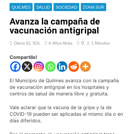
Colo Colo y promete
Los bonos y ADR
QUILMES
SALUD
SOCIEDAD
ZONA SUR
dar pelea por el arco
argentinos cerraron
en baja y el riesgo
Avanza la campaña de
9 Horas Atrás
país volvió a subir
Argentina respondió
vacunación antigripal
a Brasil tras la rebaja
diplomática y
10 Horas Atrás
atribuyó la medida a
0
Diario EL SOL
4 Años Atrás
1 Minutos
Cómo estará el clima
diferencias
en Buenos Aires este
ideológicas
miércoles 5 de
Compartilo!
11 Horas Atrás
agosto: vuelve el frío
Confirmaron la visita
polar al AMBA
del papa León XIV a la
Argentina
11 Horas Atrás
El Municipio de Quilmes avanza con la campaña
Quilmes recibe a
de vacunación antigripal en los hospitales y
Gimnasia de Jujuy con
centros de salud de manera libre y gratuita.
la necesidad de volver
11 Horas Atrás
al triunfo
Caso Loan: crecen
Vale aclarar que la vacuna de la gripe y la de
las críticas al fiscal
COVID-19 pueden ser aplicadas el mismo día o en
por presuntas
21 Horas Atrás
días diferidos.
contradicciones en la
Liberaron a Facundo
investigación
Moyano, pero sigue