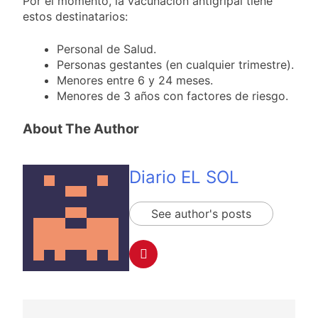
Por el momento, la vacunación antigripal tiene
imputado con graves
22 Horas Atrás
estos destinatarios:
cargos
Un peritaje comprobó
que Sofía Clerici no
Personal de Salud.
recibió dinero de
23 Horas Atrás
Insaurralde
Personas gestantes (en cualquier trimestre).
La morosidad afecta
Menores entre 6 y 24 meses.
más a los jóvenes del
Menores de 3 años con factores de riesgo.
AMBA y del interior
23 Horas Atrás
con trabajos
Sindicatos marchan
precarios
About The Author
contra la Ley de
Tierras y por San
1 Día Atrás
Cayetano
Diario EL SOL
See author's posts