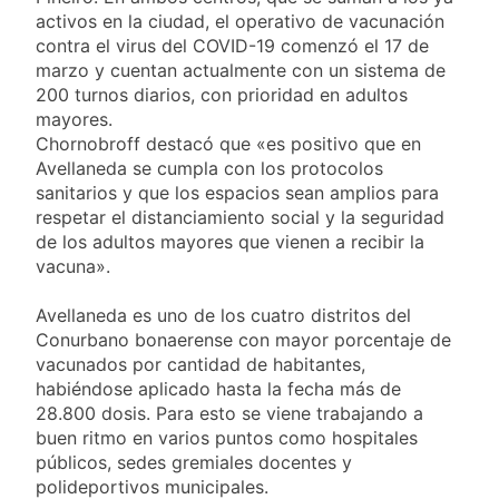
miércoles 5 de
15 Horas Atrás
activos en la ciudad, el operativo de vacunación
agosto: vuelve el frío
Confirmaron la visita
contra el virus del COVID-19 comenzó el 17 de
polar al AMBA
del papa León XIV a la
marzo y cuentan actualmente con un sistema de
Argentina
15 Horas Atrás
200 turnos diarios, con prioridad en adultos
Quilmes recibe a
mayores.
Gimnasia de Jujuy con
Chornobroff destacó que «es positivo que en
la necesidad de volver
16 Horas Atrás
Avellaneda se cumpla con los protocolos
al triunfo
Caso Loan: crecen
sanitarios y que los espacios sean amplios para
las críticas al fiscal
respetar el distanciamiento social y la seguridad
por presuntas
1 Día Atrás
de los adultos mayores que vienen a recibir la
contradicciones en la
vacuna».
investigación
Avellaneda es uno de los cuatro distritos del
Conurbano bonaerense con mayor porcentaje de
vacunados por cantidad de habitantes,
habiéndose aplicado hasta la fecha más de
28.800 dosis. Para esto se viene trabajando a
buen ritmo en varios puntos como hospitales
públicos, sedes gremiales docentes y
polideportivos municipales.