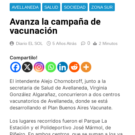
Berazategui y
Se notificaron 21
AVELLANEDA
SALUD
SOCIEDAD
ZONA SUR
Quilmes
nuevos casos de la
fiebre chikungunya en
Avanza la campaña de
9 Horas Atrás
el país
Las vacaciones de
vacunación
invierno se
disfrutaron en
10 Horas Atrás
familia
0
Diario EL SOL
5 Años Atrás
2 Minutos
Berazategui será
sede del Festival de
Cine de la India 2026
Compartilo!
12 Horas Atrás
con entrada libre y
Vozinha fue
gratuita
presentado como
nuevo refuerzo de
12 Horas Atrás
El intendente Alejo Chornobroff, junto a la
Colo Colo y promete
Los bonos y ADR
secretaria de Salud de Avellaneda, Virginia
dar pelea por el arco
argentinos cerraron
González Algarañaz, concurrieron a dos centros
en baja y el riesgo
13 Horas Atrás
vacunatorios de Avellaneda, donde se está
país volvió a subir
Argentina respondió
desarrollando el Plan Buenos Aires Vacunate.
a Brasil tras la rebaja
diplomática y
14 Horas Atrás
Los lugares recorridos fueron el Parque La
atribuyó la medida a
Cómo estará el clima
Estación y el Polideportivo José Mármol, de
diferencias
en Buenos Aires este
ideológicas
Piñeiro. En ambos centros, que se suman a los ya