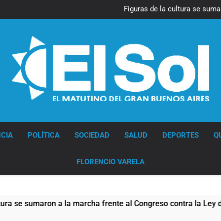
La Diócesis de Quilmes celebr
Figuras de la cultura se suma
Nueva jornada negativa para 
en Wall Street y el
Jorge Macri condenó los d
res
La Diócesis de Quilmes celebr
Figuras de la cultura se suma
Nueva jornada negativa para 
en Wall Street y el
Jorge Macri condenó los d
res
Diario EL SOL
CIA
POLÍTICA
SOCIEDAD
SALUD
DEPORTES
Q
FLORENCIO VARELA
sumaron a la marcha frente al Congreso contra la Ley de Propi