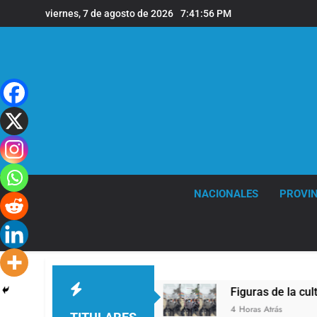
Saltar
viernes, 7 de agosto de 2026
7:41:56 PM
al
contenido
NACIONALES
PROVIN
n XIV a la Argentina
Figuras de la cultura se 
4 Horas Atrás