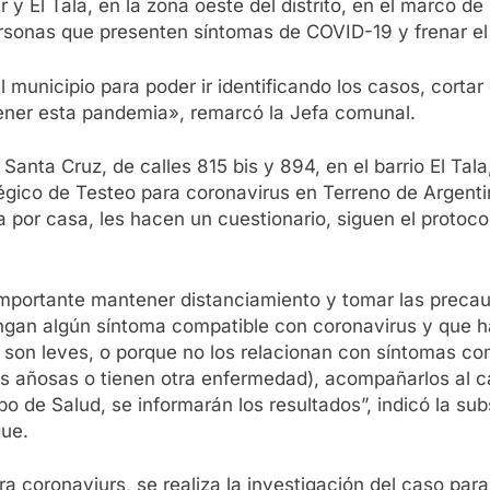
 El Tala, en la zona oeste del distrito, en el marco de
rsonas que presenten síntomas de COVID-19 y frenar el 
l municipio para poder ir identificando los casos, cortar 
ener esta pandemia», remarcó la Jefa comunal.
Santa Cruz, de calles 815 bis y 894, en el barrio El Tala
atégico de Testeo para coronavirus en Terreno de Argen
a por casa, les hacen un cuestionario, siguen el protoco
importante mantener distanciamiento y tomar las precauc
tengan algún síntoma compatible con coronavirus y que
 son leves, o porque no los relacionan con síntomas co
onas añosas o tienen otra enfermedad), acompañarlos al 
o de Salud, se informarán los resultados”, indicó la subs
gue.
ra coronaviurs, se realiza la investigación del caso para