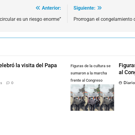
Anterior:
Siguiente:
circular es un riesgo enorme”
Prorrogan el congelamiento de
lebró la visita del Papa
Figura
Figuras de la cultura se
al Con
sumaron a la marcha
frente al Congreso
Diari
ás
0
contra la Ley de
Propiedad Privada