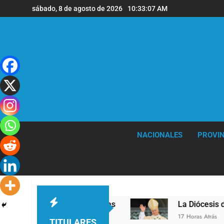
Saltar
sábado, 8 de agosto de 2026
10:33:08 AM
al
contenido
NACIONALES
PROVIN
el en la sede de Quilmes
La Diócesis de Quilme
17 Horas Atrás
TITULARES