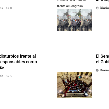
sumaron a la marcha
frente al Congreso
Diari
ás
0
contra la Ley de
Propiedad Privada
isturbios frente al
El Sen
s responsables como
el Gob
s»
Diari
ás
0