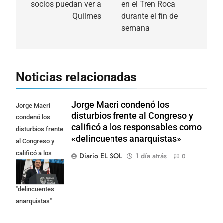
socios puedan ver a
en el Tren Roca
entradas
Quilmes
durante el fin de
semana
Noticias relacionadas
Jorge Macri condenó los
Jorge Macri
disturbios frente al Congreso y
condenó los
calificó a los responsables como
disturbios frente
«delincuentes anarquistas»
al Congreso y
calificó a los
Diario EL SOL
1 día atrás
0
responsables
como
"delincuentes
anarquistas"