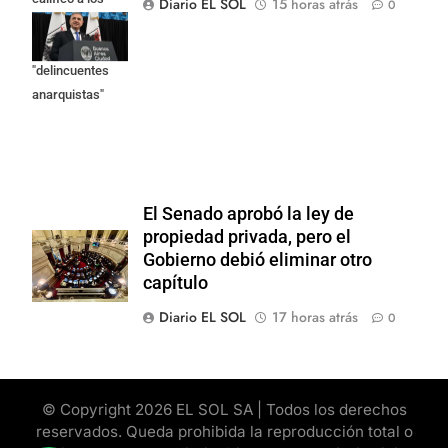
Diario EL SOL
15 horas atrás
0
responsables
como
"delincuentes
anarquistas"
El Senado aprobó la ley de
propiedad privada, pero el
Gobierno debió eliminar otro
capítulo
Diario EL SOL
17 horas atrás
0
© Copyright 2026 EL SOL SA | Todos los derechos
reservados. Queda prohibida la reproducción total o