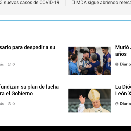
253 nuevos casos de COVID-19
El MDA sigue abriendo merc
sario para despedir a su
Murió 
años
Diari
ás
0
fundizan su plan de lucha
La Dió
ra el Gobierno
León X
Diari
ás
0