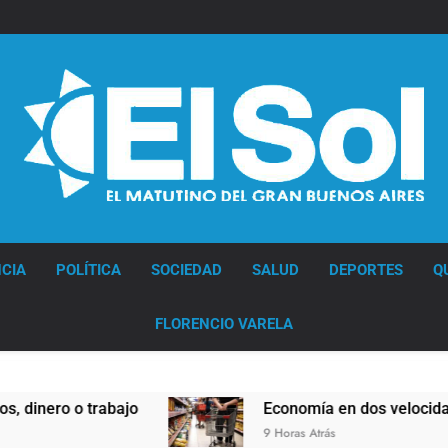
Diario EL SOL
CIA
POLÍTICA
SOCIEDAD
SALUD
DEPORTES
Q
FLORENCIO VARELA
 o trabajo
Economía en dos velocidades
9 Horas Atrás