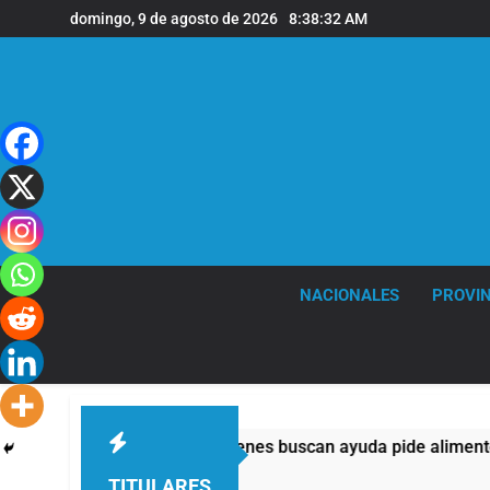
Saltar
domingo, 9 de agosto de 2026
8:38:33 AM
al
contenido
NACIONALES
PROVIN
: casi la mitad de quienes buscan ayuda pide alimentos, dinero
TITULARES