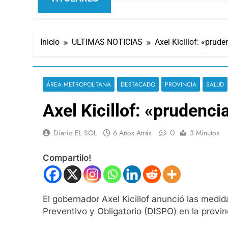
Inicio
ULTIMAS NOTICIAS
Axel Kicillof: «prud
ÁREA METROPOLITANA
DESTACADO
PROVINCIA
SALUD
Axel Kicillof: «prudenci
0
Diario EL SOL
6 Años Atrás
3 Minutos
Compartilo!
El gobernador Axel Kicillof anunció las medi
Preventivo y Obligatorio (DISPO) en la provi