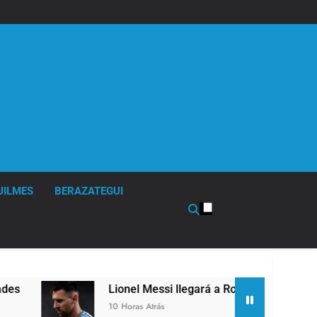
UILMES
BERAZATEGUI
Lionel Messi llegará a Rosario para despedir a su
10 Horas Atrás