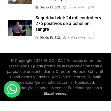
Diario EL SOL
5 días atrás
0
Seguridad vial: 24 mil controles y
276 positivos de alcohol en
sangre
Diario EL SOL
6 días atrás
0
© Copyright 2026 EL SOL SA | Todos los derechos
reservados. Queda prohibida la reproducción total o
parcial del presente diario. Director: Horacio Schivintt.
Clasificados y Edictos: 4257-6325 Interno 101 Mail:
recepcion@elsolnoticias.com.ar Publicidad:
publicidad@elsolnoticias.com.ar Funciona gracias a
.
BlazeThemes