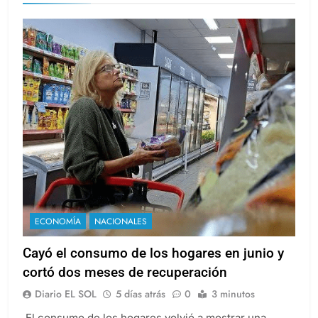
consumo
ECONOMÍA
NACIONALES
Cayó el consumo de los hogares en junio y
cortó dos meses de recuperación
Diario EL SOL
5 días atrás
0
3 minutos