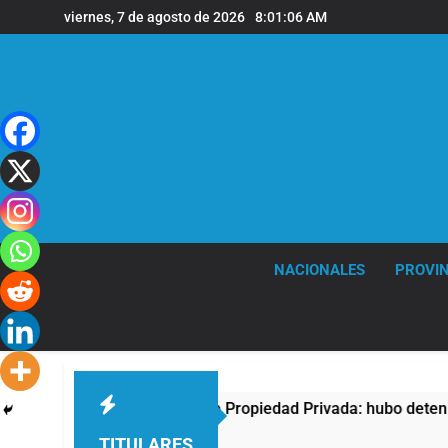
Saltar
viernes, 7 de agosto de 2026
8:01:07 AM
al
contenido
NACIONALES
PROVIN
 contra la Ley de Propiedad Privada: hubo detenidos y enfrent
TITULARES