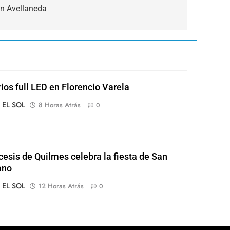
en Avellaneda
rios full LED en Florencio Varela
o EL SOL
8 Horas Atrás
0
cesis de Quilmes celebra la fiesta de San
ano
o EL SOL
12 Horas Atrás
0