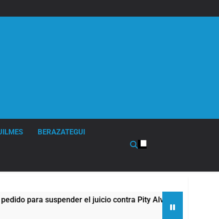
UILMES
BERAZATEGUI
spender el juicio contra Pity Alvarez
67 barrio
8 Horas Atr