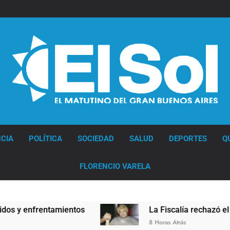
Diario EL SOL
CIA
POLÍTICA
SOCIEDAD
SALUD
DEPORTES
Q
FLORENCIO VARELA
amientos
La Fiscalía rechazó el pedido para su
8 Horas Atrás