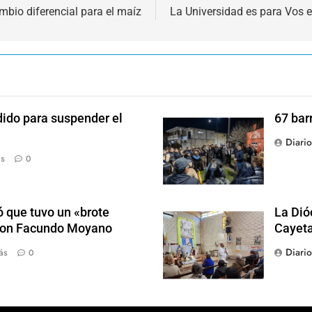
ambio diferencial para el maíz
La Universidad es para Vos 
dido para suspender el
67 bar
Diari
ás
0
 que tuvo un «brote
La Dió
 con Facundo Moyano
Cayet
Diari
ás
0