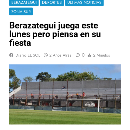
BERAZATEGUI
DEPORTES
ULTIMAS NOTICIAS
ZONA SUR
Berazategui juega este
lunes pero piensa en su
fiesta
0
Diario EL SOL
2 Años Atrás
2 Minutos