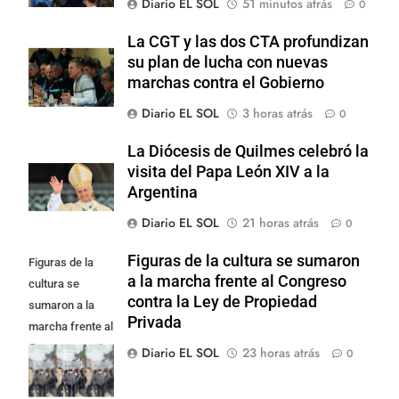
Diario EL SOL
51 minutos atrás
0
La CGT y las dos CTA profundizan
su plan de lucha con nuevas
marchas contra el Gobierno
Diario EL SOL
3 horas atrás
0
La Diócesis de Quilmes celebró la
visita del Papa León XIV a la
Argentina
Diario EL SOL
21 horas atrás
0
Figuras de la cultura se sumaron
Figuras de la
a la marcha frente al Congreso
cultura se
contra la Ley de Propiedad
sumaron a la
Privada
marcha frente al
Congreso contra
Diario EL SOL
23 horas atrás
0
la Ley de
Propiedad