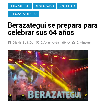
BERAZATEGUI
DESTACADO
SOCIEDAD
ULTIMAS NOTICIAS
Berazategui se prepara para
celebrar sus 64 años
0
Diario EL SOL
2 Años Atrás
2 Minutos