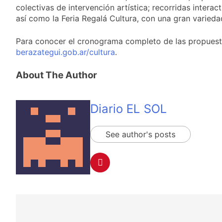
nuevo refuerzo de
22 Horas Atrás
colectivas de intervención artística; recorridas interac
Colo Colo y promete
Los bonos y ADR
así como la Feria Regalá Cultura, con una gran varied
dar pelea por el arco
argentinos cerraron
en baja y el riesgo
23 Horas Atrás
Para conocer el cronograma completo de las propuesta
país volvió a subir
Argentina respondió
berazategui.gob.ar/cultura
.
a Brasil tras la rebaja
diplomática y
1 Día Atrás
About The Author
atribuyó la medida a
Cómo estará el clima
diferencias
en Buenos Aires este
ideológicas
miércoles 5 de
1 Día Atrás
Diario EL SOL
agosto: vuelve el frío
polar al AMBA
See author's posts
Navegación