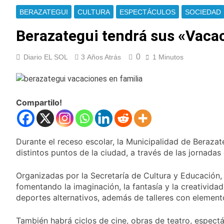
a través de TikTok
Veteranos de Guerra
BERAZATEGUI
CULTURA
ESPECTÁCULOS
SOCIEDAD
capacitan a agentes
municipales de
Berazategui tendrá sus «Vacac
18 Horas Atrás
Quilmes en la causa
Orgullo para Quilmes:
Malvinas
reconocieron a Apres
0
Diario EL SOL
3 Años Atrás
1 Minutos
Salud por sus 50
18 Horas Atrás
años de trayectoria
Siguen avanzando
las intervenciones
hídricas en
19 Horas Atrás
Compartilo!
Berazategui y
Se notificaron 21
Quilmes
nuevos casos de la
fiebre chikungunya en
19 Horas Atrás
el país
Durante el receso escolar, la Municipalidad de Berazate
Las vacaciones de
invierno se
distintos puntos de la ciudad, a través de las jornadas 
disfrutaron en
20 Horas Atrás
familia
Berazategui será
Organizadas por la Secretaría de Cultura y Educación, 
sede del Festival de
fomentando la imaginación, la fantasía y la creativida
Cine de la India 2026
deportes alternativos, además de talleres con elemento
22 Horas Atrás
con entrada libre y
Vozinha fue
gratuita
presentado como
También habrá ciclos de cine, obras de teatro, espectá