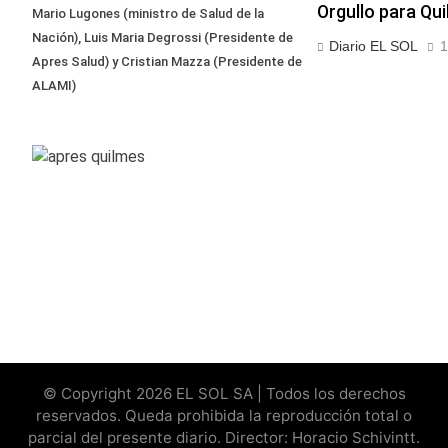
Orgullo para Qu
Mario Lugones (ministro de Salud de la
Nación), Luis Maria Degrossi (Presidente de
Diario EL SOL
1
Apres Salud) y Cristian Mazza (Presidente de
ALAMI)
© Copyright 2026 EL SOL SA | Todos los derechos
reservados. Queda prohibida la reproducción total o
parcial del presente diario. Director: Horacio Schivintt.