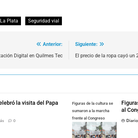
 La Plata
Seguridad vial
Anterior:
Siguiente:
ización Digital en Quilmes Tec
El precio de la ropa cayó un
lebró la visita del Papa
Figura
Figuras de la cultura se
al Con
sumaron a la marcha
frente al Congreso
Diari
ás
0
contra la Ley de
Propiedad Privada