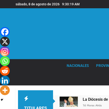
Saltar
sábado, 8 de agosto de 2026
9:30:19 AM
al
contenido
NACIONALES
PROVIN
a sede de Quilmes
La Diócesis de Quilmes cele
16 Horas Atrás
TITULARES