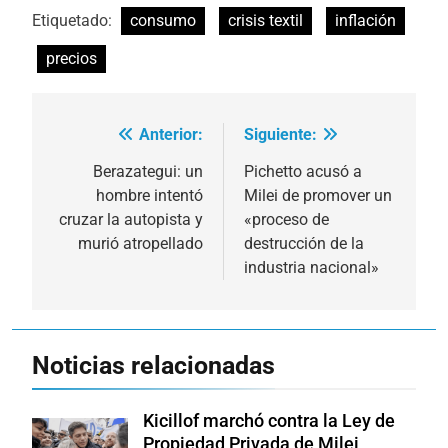
Etiquetado:
consumo
crisis textil
inflación
precios
Anterior:
Siguiente:
Navegación
de
Berazategui: un
Pichetto acusó a
hombre intentó
Milei de promover un
entradas
cruzar la autopista y
«proceso de
murió atropellado
destrucción de la
industria nacional»
Noticias relacionadas
Kicillof marchó contra la Ley de
Propiedad Privada de Milei