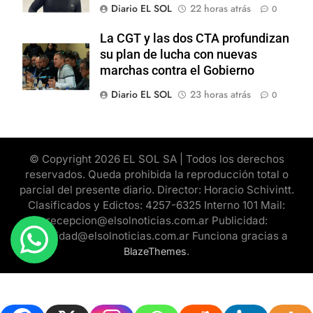
Diario EL SOL
22 horas atrás
0
La CGT y las dos CTA profundizan
su plan de lucha con nuevas
marchas contra el Gobierno
Diario EL SOL
23 horas atrás
0
© Copyright 2026 EL SOL SA | Todos los derechos
reservados. Queda prohibida la reproducción total o
parcial del presente diario. Director: Horacio Schivintt.
Clasificados y Edictos: 4257-6325 Interno 101 Mail:
recepcion@elsolnoticias.com.ar Publicidad:
publicidad@elsolnoticias.com.ar Funciona gracias a
.
BlazeThemes