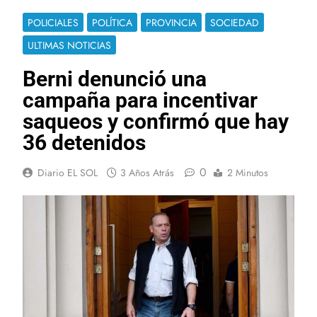
POLICIALES
POLÍTICA
PROVINCIA
SOCIEDAD
ULTIMAS NOTICIAS
Berni denunció una
campaña para incentivar
saqueos y confirmó que hay
36 detenidos
0
Diario EL SOL
3 Años Atrás
2 Minutos