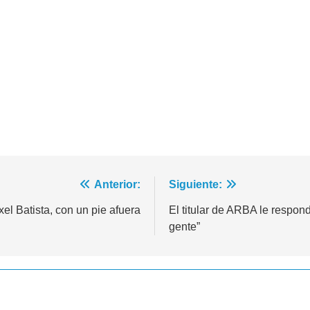
Anterior:
Siguiente:
xel Batista, con un pie afuera
El titular de ARBA le respond
gente”