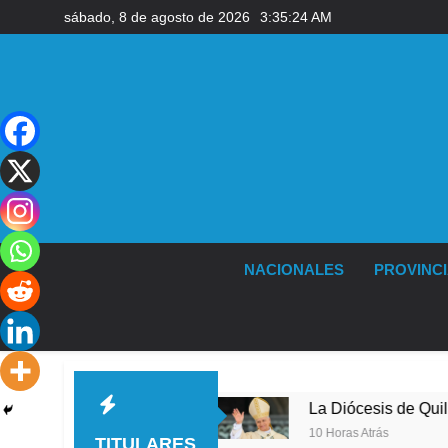
Saltar
sábado, 8 de agosto de 2026
3:35:25 AM
al
contenido
NACIONALES
PROVINC
 Quilmes
La Diócesis de Quilmes celebró la vis
10 Horas Atrás
TITULARES