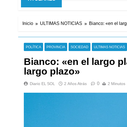
Inicio
ULTIMAS NOTICIAS
Bianco: «en el lar
POLÍTICA
PROVINCIA
SOCIEDAD
ULTIMAS NOTICIAS
Bianco: «en el largo p
largo plazo»
0
Diario EL SOL
2 Años Atrás
2 Minutos