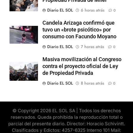
Diario EL SOL
6 horas atrás
0
Candela Arizaga confirmó que
tuvo un «brote psicótico» por
consumo con Facundo Moyano
Diario EL SOL
7 horas atrás
0
Masiva movilización al Congreso
contra el proyecto oficial de Ley
de Propiedad Privada
Diario EL SOL
8 horas atrás
0
© Copyright 2026 EL SOL SA | Todos los derechos
reservados. Queda prohibida la reproducción total o
parcial del presente diario. Director: Horacio Schivintt.
Clasificados y Edictos: 4257-6325 Interno 101 Mail: