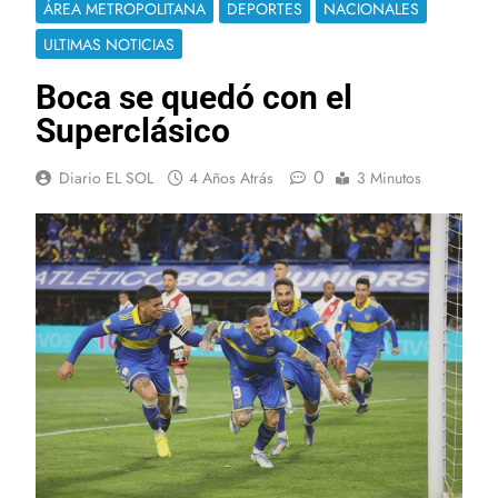
ÁREA METROPOLITANA
DEPORTES
NACIONALES
ULTIMAS NOTICIAS
Boca se quedó con el
Superclásico
0
Diario EL SOL
4 Años Atrás
3 Minutos