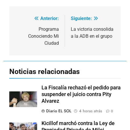
Anterior:
Siguiente:
Navegación
de
Programa
La victoria consolida
Conociendo Mi
a la ADB en el grupo
entradas
Ciudad
Noticias relacionadas
La Fiscalía rechazó el pedido para
suspender el juicio contra Pity
Alvarez
Diario EL SOL
4 horas atrás
0
Kicillof marchó contra la Ley de
Propiedad Privada de Milei