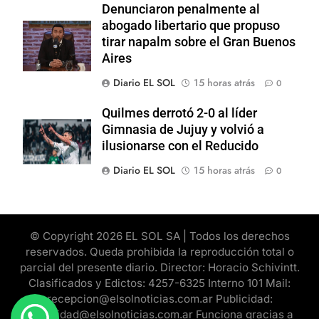
Denunciaron penalmente al
abogado libertario que propuso
tirar napalm sobre el Gran Buenos
Aires
Diario EL SOL
15 horas atrás
0
Quilmes derrotó 2-0 al líder
Gimnasia de Jujuy y volvió a
ilusionarse con el Reducido
Diario EL SOL
15 horas atrás
0
© Copyright 2026 EL SOL SA | Todos los derechos
reservados. Queda prohibida la reproducción total o
parcial del presente diario. Director: Horacio Schivintt.
Clasificados y Edictos: 4257-6325 Interno 101 Mail:
recepcion@elsolnoticias.com.ar Publicidad:
publicidad@elsolnoticias.com.ar Funciona gracias a