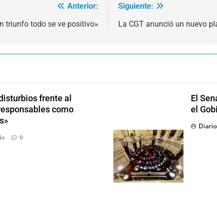
Anterior:
Siguiente:
n triunfo todo se ve positivo»
La CGT anunció un nuevo pla
isturbios frente al
El Sen
s responsables como
el Gob
s»
Diari
ás
0