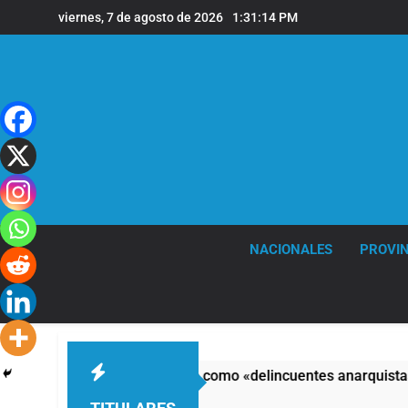
Saltar
viernes, 7 de agosto de 2026
1:31:15 PM
al
contenido
NACIONALES
PROVIN
ó a los responsables como «delincuentes anarquistas»