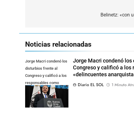
Navegación
de
Belinetz: «con u
entradas
Noticias relacionadas
Jorge Macri condenó los d
Jorge Macri condenó los
Congreso y calificó a lo
disturbios frente al
«delincuentes anarquista
Congreso y calificó a los
responsables como
Diario EL SOL
1 Minuto Atr
"delincuentes
anarquistas"