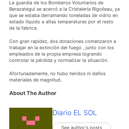
miércoles 5 de
La guardia de los Bomberos Voluntarios de
23 Horas Atrás
agosto: vuelve el frío
Berazategui se acercó a la Cristalería Rigolleau, ya
Confirmaron la visita
polar al AMBA
del papa León XIV a la
que se estaba derramando toneladas de vidrio en
Argentina
estado líquido a altas temperaturas por el resto
23 Horas Atrás
de la fabrica.
Quilmes recibe a
Gimnasia de Jujuy con
la necesidad de volver
Con gran rapidez, dos dotaciones comenzaron a
23 Horas Atrás
al triunfo
trabajar en la extinción del fuego , junto con los
Caso Loan: crecen
las críticas al fiscal
empleados de la propia empresa logrando
por presuntas
controlar la pérdida y normalizar la situación.
1 Día Atrás
contradicciones en la
investigación
Afortunadamente, no hubo heridos ni daños
materiales de magnitud.
About The Author
Diario EL SOL
See author's posts