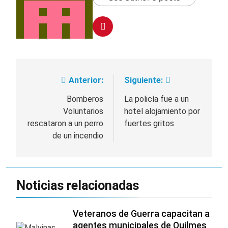
Anterior:
Siguiente:
Navegación
de
Bomberos
La policía fue a un
Voluntarios
hotel alojamiento por
entradas
rescataron a un perro
fuertes gritos
de un incendio
Noticias relacionadas
Veteranos de Guerra capacitan a
agentes municipales de Quilmes