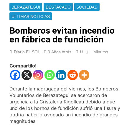
Berazategui y
Se notificaron 21
BERAZATEGUI
DESTACADO
SOCIEDAD
Quilmes
nuevos casos de la
fiebre chikungunya en
ULTIMAS NOTICIAS
16 Horas Atrás
el país
Las vacaciones de
Bomberos evitan incendio
invierno se
disfrutaron en
en fábrica de fundición
18 Horas Atrás
familia
Berazategui será
sede del Festival de
0
Diario EL SOL
3 Años Atrás
1 Minutos
Cine de la India 2026
19 Horas Atrás
con entrada libre y
Vozinha fue
Compartilo!
gratuita
presentado como
nuevo refuerzo de
20 Horas Atrás
Colo Colo y promete
Los bonos y ADR
dar pelea por el arco
Durante la madrugada del viernes, los Bomberos
argentinos cerraron
en baja y el riesgo
Voluntarios de Berazategui se acercaron de
21 Horas Atrás
país volvió a subir
urgencia a la Cristaleria Rigolleau debido a que
Argentina respondió
uno de los hornos de fundición sufrió una fisura y
a Brasil tras la rebaja
diplomática y
podría haber provocado un incendio de grandes
22 Horas Atrás
atribuyó la medida a
magnitudes.
Cómo estará el clima
diferencias
en Buenos Aires este
ideológicas