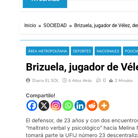
Inicio
SOCIEDAD
Brizuela, jugador de Vélez, d
ÁREA METROPOLITANA
DEPORTES
NACIONALES
POLICI
Brizuela, jugador de Vé
0
Diario EL SOL
6 Años Atrás
2 Minutos
Compartilo!
El defensor, de 23 años y con dos encuentros
“maltrato verbal y psicológico” hacia Melin
tomará parte la UFIJ número 23 descentraliz