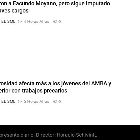
ron a Facundo Moyano, pero sigue imputado
aves cargos
o EL SOL
4 Horas Atrás
0
osidad afecta más a los jóvenes del AMBA y
erior con trabajos precarios
o EL SOL
6 Horas Atrás
0
esente diario. Director: Horacio Schivintt.