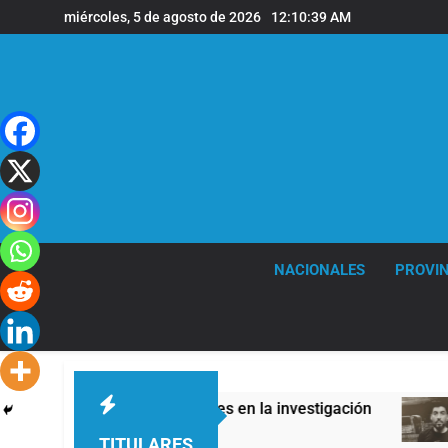
Saltar
miércoles, 5 de agosto de 2026
12:10:40 AM
al
contenido
NACIONALES
PROVIN
presuntas contradicciones en la investigación
L
4
TITULARES