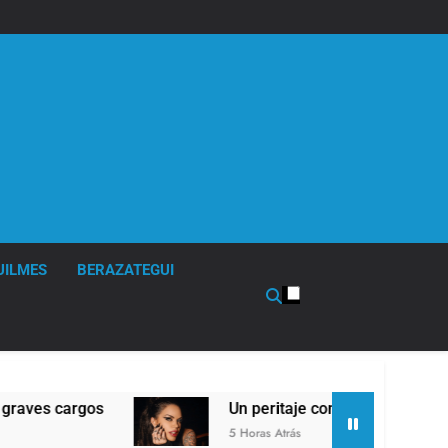
UILMES
BERAZATEGUI
cargos
Un peritaje comprobó que Sofía Clerici
5 Horas Atrás