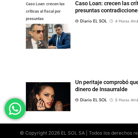
Caso Loan: crecen las crít
Caso Loan: crecen las
presuntas contradicciones
críticas al fiscal por
presuntas
Diario EL SOL
4 Horas Atr
contradicciones en la
investigación
Un peritaje comprobó que 
dinero de Insaurralde
Diario EL SOL
5 Horas Atr
© Copyright 2026 EL SOL SA | Todos los derechos rese