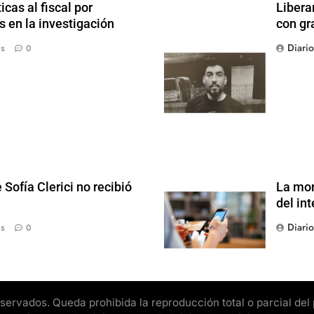
icas al fiscal por
Libera
 en la investigación
con gr
Diari
ás
0
Sofía Clerici no recibió
La mor
del int
Diari
ás
0
rvados. Queda prohibida la reproducción total o parcial del pr