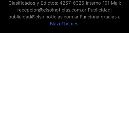
Clasificados y Edictos: 4257-6325 Interno 101 Mail:
recepcion@elsolnoticias.com.ar Publicidad:
publicidad@elsolnoticias.com.ar Funciona gracias a
BlazeThemes
.