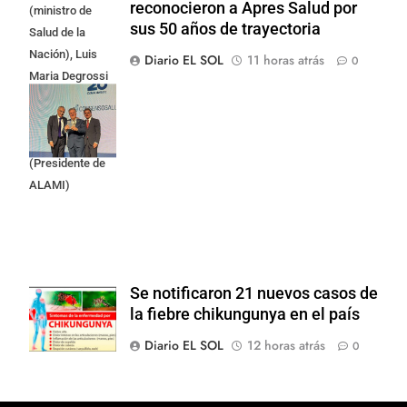
reconocieron a Apres Salud por
(ministro de
sus 50 años de trayectoria
Salud de la
Nación), Luis
Diario EL SOL
11 horas atrás
0
Maria Degrossi
(Presidente de
Apres Salud) y
Cristian Mazza
(Presidente de
ALAMI)
Se notificaron 21 nuevos casos de
la fiebre chikungunya en el país
Diario EL SOL
12 horas atrás
0