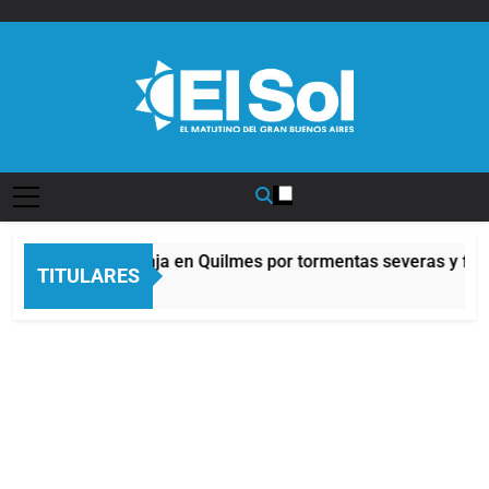
Saltar
al
contenido
Diario EL SOL
Alerta naranja en Quilmes por tormentas severas y fuer
TITULARES
5 Horas Atrás