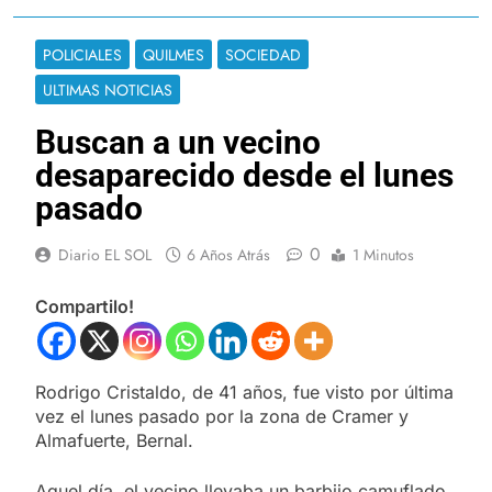
POLICIALES
QUILMES
SOCIEDAD
ULTIMAS NOTICIAS
Buscan a un vecino
desaparecido desde el lunes
pasado
0
Diario EL SOL
6 Años Atrás
1 Minutos
Compartilo!
Rodrigo Cristaldo, de 41 años, fue visto por última
vez el lunes pasado por la zona de Cramer y
Almafuerte, Bernal.
Aquel día, el vecino llevaba un barbijo camuflado,