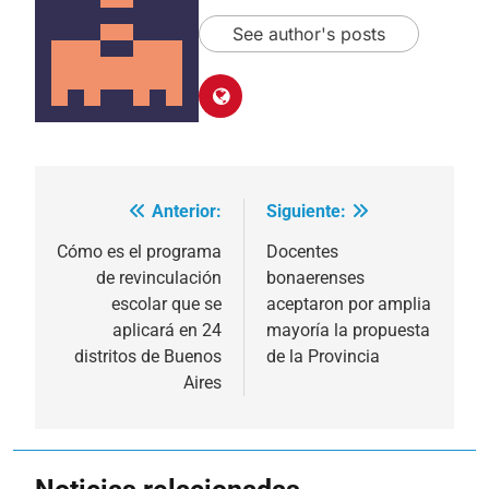
See author's posts
Anterior:
Siguiente:
Navegación
de
Cómo es el programa
Docentes
de revinculación
bonaerenses
entradas
escolar que se
aceptaron por amplia
aplicará en 24
mayoría la propuesta
distritos de Buenos
de la Provincia
Aires