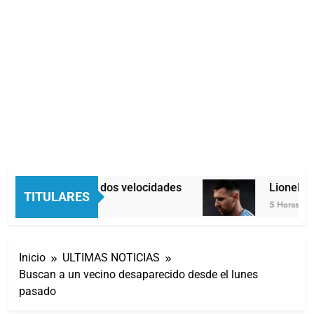
Economía en dos velocidades
Lionel Me
TITULARES
4 Horas Atrás
5 Horas Atrá
Inicio
ULTIMAS NOTICIAS
Buscan a un vecino desaparecido desde el lunes
pasado