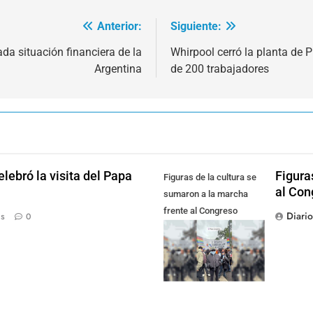
Anterior:
Siguiente:
da situación financiera de la
Whirpool cerró la planta de 
Argentina
de 200 trabajadores
lebró la visita del Papa
Figura
Figuras de la cultura se
al Con
sumaron a la marcha
frente al Congreso
Diari
ás
0
contra la Ley de
Propiedad Privada