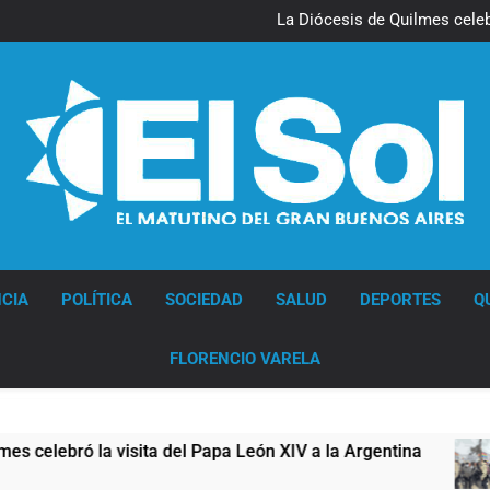
La noche del Afro Quilmeño: 
La Diócesis de Quilmes celebr
Figuras de la cultura se suma
Nueva jornada negativa para 
en Wall Street y el
La noche del Afro Quilmeño: 
La Diócesis de Quilmes celebr
Figuras de la cultura se suma
Nueva jornada negativa para 
en Wall Street y el
Diario EL SOL
CIA
POLÍTICA
SOCIEDAD
SALUD
DEPORTES
Q
FLORENCIO VARELA
ta del Papa León XIV a la Argentina
Figuras d
6 Horas Atrás