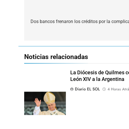
Navegación
de
Dos bancos frenaron los créditos por la complica
entradas
Noticias relacionadas
La Diócesis de Quilmes ce
León XIV a la Argentina
Diario EL SOL
4 Horas Atr