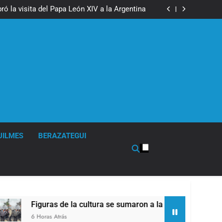
boxeo de primer nivel en la sede de Quilmes
ó la visita del Papa León XIV a la Argentina
ron a la marcha frente al Congreso contra la
Ley de Propiedad Privada
los activos argentinos: cayeron las acciones
 riesgo país quedó al borde de los 450 puntos
boxeo de primer nivel en la sede de Quilmes
ó la visita del Papa León XIV a la Argentina
ron a la marcha frente al Congreso contra la
Ley de Propiedad Privada
los activos argentinos: cayeron las acciones
 riesgo país quedó al borde de los 450 puntos
UILMES
BERAZATEGUI
e la cultura se sumaron a la marcha frente al Congreso contra