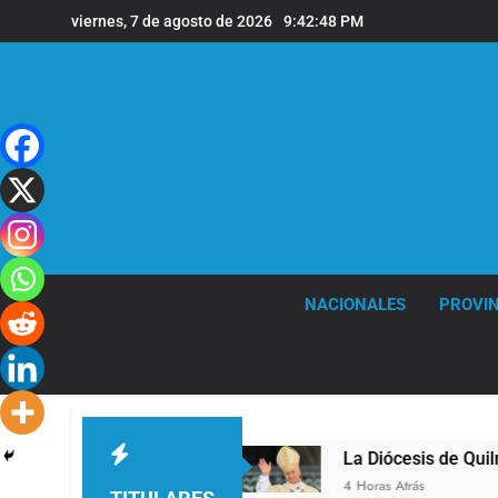
Saltar
viernes, 7 de agosto de 2026
9:42:49 PM
al
contenido
NACIONALES
PROVIN
Quilmes
La Diócesis de Quilmes celebró la visi
4 Horas Atrás