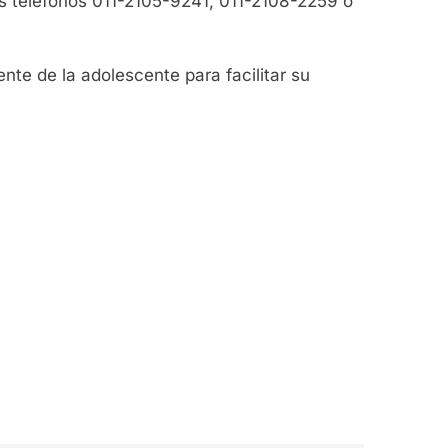
os teléfonos 011-2105-9241, 011-2108-2259 o
ente de la adolescente para facilitar su