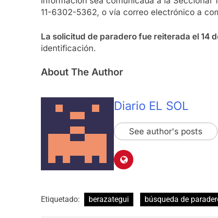
información sea comunicada a la Seccional T
11-6302-5362, o vía correo electrónico a c
La solicitud de paradero fue reiterada el 14
identificación.
About The Author
Diario EL SOL
See author's posts
Etiquetado:
berazategui
búsqueda de parader