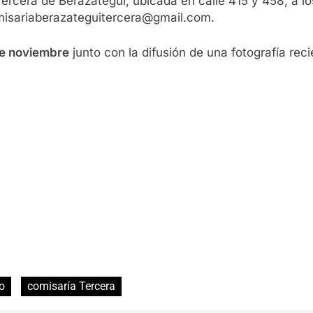
ercera de Berazategui, ubicada en calle 415 y 458, a l
omisariaberazateguitercera@gmail.com.
 de noviembre
junto con la difusión de una fotografía reci
o
comisaría Tercera