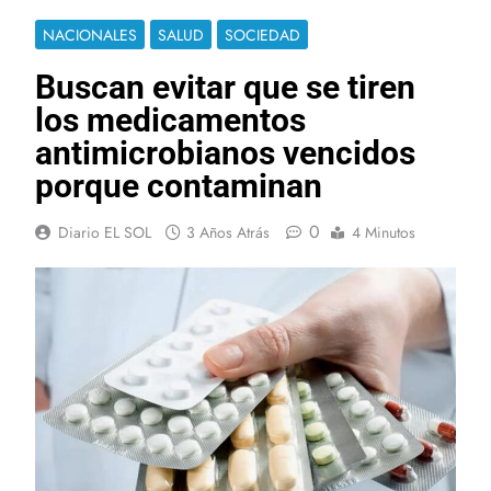
NACIONALES
SALUD
SOCIEDAD
Buscan evitar que se tiren
los medicamentos
antimicrobianos vencidos
porque contaminan
0
Diario EL SOL
3 Años Atrás
4 Minutos