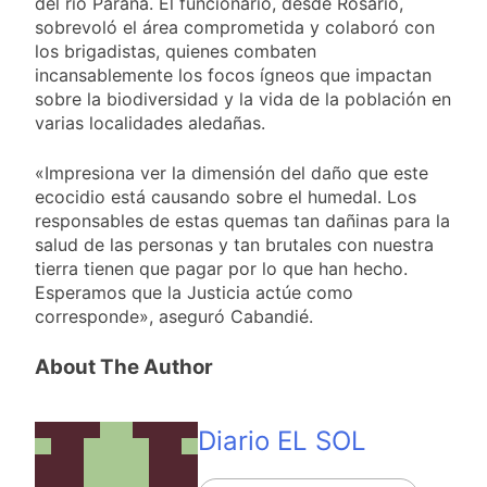
del río Paraná. El funcionario, desde Rosario,
imputado con graves
22 Horas Atrás
cargos
sobrevoló el área comprometida y colaboró con
Un peritaje comprobó
los brigadistas, quienes combaten
que Sofía Clerici no
incansablemente los focos ígneos que impactan
recibió dinero de
23 Horas Atrás
Insaurralde
sobre la biodiversidad y la vida de la población en
La morosidad afecta
varias localidades aledañas.
más a los jóvenes del
AMBA y del interior
23 Horas Atrás
con trabajos
«Impresiona ver la dimensión del daño que este
Sindicatos marchan
precarios
ecocidio está causando sobre el humedal. Los
contra la Ley de
responsables de estas quemas tan dañinas para la
Tierras y por San
1 Día Atrás
Cayetano
salud de las personas y tan brutales con nuestra
tierra tienen que pagar por lo que han hecho.
Esperamos que la Justicia actúe como
corresponde», aseguró Cabandié.
About The Author
Diario EL SOL