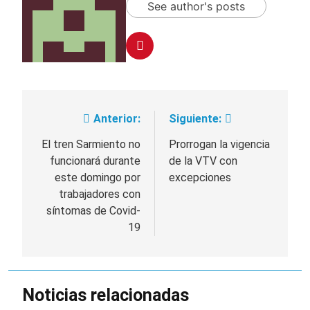
See author's posts
Anterior:
Siguiente:
Navegación
de
El tren Sarmiento no
Prorrogan la vigencia
funcionará durante
de la VTV con
entradas
este domingo por
excepciones
trabajadores con
síntomas de Covid-
19
Noticias relacionadas