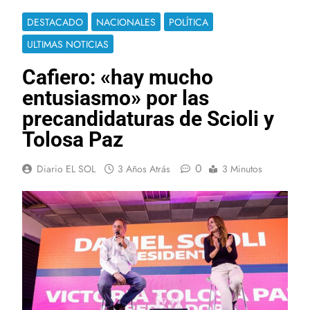
DESTACADO
NACIONALES
POLÍTICA
ULTIMAS NOTICIAS
Cafiero: «hay mucho
entusiasmo» por las
precandidaturas de Scioli y
Tolosa Paz
0
Diario EL SOL
3 Años Atrás
3 Minutos