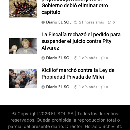
Gobierno debió eliminar otro
capítulo
Diario EL SOL
21 horas atrás
0
La Fiscalía rechazó el pedido para
suspender el juicio contra Pity
Alvarez
Diario EL SOL
1 día atrás
0
Kicillof marchó contra la Ley de
Propiedad Privada de Milei
Diario EL SOL
1 día atrás
0
© Copyright 2026 EL SOL SA | Todos los derechos
reservados. Queda prohibida la reproducción total o
parcial del presente diario. Director: Horacio Schivintt.