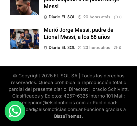
Messi
Diario EL SOL
20 horas atrás
0
Murió Jorge Messi, padre de
Lionel Messi, a los 68 años
Diario EL SOL
23 horas atrás
0
© Copyright 2026 EL SOL SA | Todos los derechos
reservados. Queda prohibida la reproducción total o
parcial del presente diario. Director: Horacio Schivintt.
Clasificados y Edictos: 4257-6325 Interno 101 Mail:
recepcion@elsolnoticias.com.ar Publicidad:
publicidad@elsolnoticias.com.ar Funciona gracias a
.
BlazeThemes