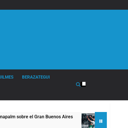
UILMES
BERAZATEGUI
m sobre el Gran Buenos Aires
Quilmes derrotó 
7 Horas Atrás