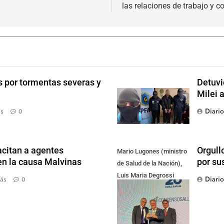
las relaciones de trabajo y 
s por tormentas severas y
Detuvi
Milei 
Diari
ás
0
citan a agentes
Orgull
Mario Lugones (ministro
en la causa Malvinas
por su
de Salud de la Nación),
Luis Maria Degrossi
Diari
ás
0
(Presidente de Apres
Salud) y Cristian Mazza
(Presidente de ALAMI)