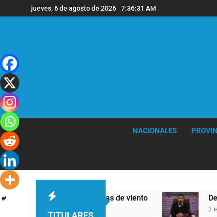
Saltar
jueves, 6 de agosto de 2026
7:36:32 AM
al
contenido
NACIONALES
PROVIN
severas y fuertes ráfagas de viento
Denunciar
7 Horas Atrá
TITULARES