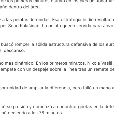
 de los primeros minutos estuvo en los pies de Jonatha
año dentro del área.
 a las pelotas detenidas. Esa estrategia le dio resultad
 por Sead Kolašinac. La pelota quedó servida para Jovo
 y buscó romper la sólida estructura defensiva de los eu
el descanso.
o más dinámico. En los primeros minutos, Nikola Vasilj
l empate con un despeje sobre la línea tras un remate d
portunidad de ampliar la diferencia, pero falló un man
icó su presión y comenzó a encontrar grietas en la defen
rminó cediendo a los 78 minutos.