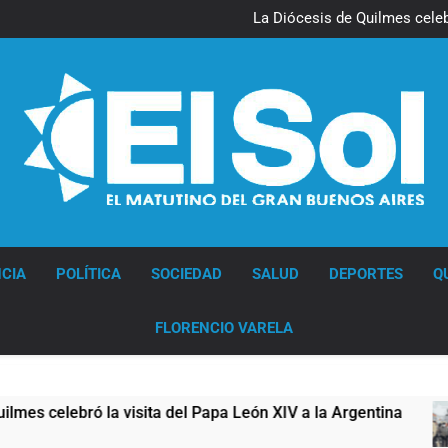
La noche del Afro Quilmeño: 
La Diócesis de Quilmes celebr
Figuras de la cultura se suma
Nueva jornada negativa para 
en Wall Street y el
La noche del Afro Quilmeño: 
La Diócesis de Quilmes celebr
Figuras de la cultura se suma
Nueva jornada negativa para 
en Wall Street y el
Diario EL SOL
CIA
POLÍTICA
SOCIEDAD
SALUD
DEPORTES
Q
FLORENCIO VARELA
ita del Papa León XIV a la Argentina
Figuras 
6 Horas Atr