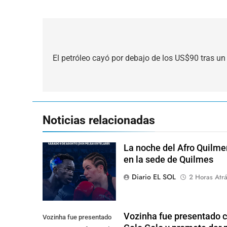
Navegación
de
El petróleo cayó por debajo de los US$90 tras u
entradas
Noticias relacionadas
La noche del Afro Quilme
en la sede de Quilmes
Diario EL SOL
2 Horas Atr
Vozinha fue presentado 
Vozinha fue presentado