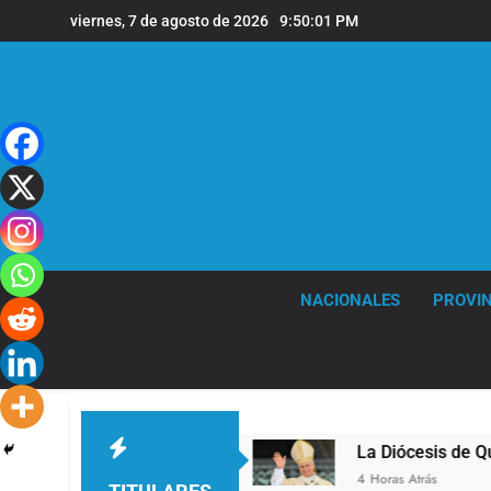
Saltar
viernes, 7 de agosto de 2026
9:50:02 PM
al
contenido
NACIONALES
PROVIN
 Quilmes
La Diócesis de Quilmes celebró la vis
4 Horas Atrás