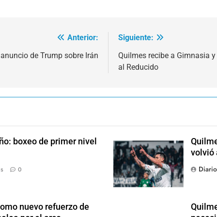
Anterior:
Siguiente:
n anuncio de Trump sobre Irán
Quilmes recibe a Gimnasia y
al Reducido
ño: boxeo de primer nivel
Quilme
volvió
Diari
ás
0
como nuevo refuerzo de
Quilme