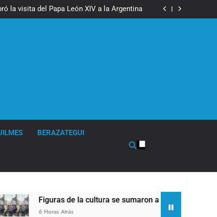
boxeo de primer nivel en la sede de Quilmes
ó la visita del Papa León XIV a la Argentina
ron a la marcha frente al Congreso contra la
Ley de Propiedad Privada
los activos argentinos: cayeron las acciones
 riesgo país quedó al borde de los 450 puntos
boxeo de primer nivel en la sede de Quilmes
ó la visita del Papa León XIV a la Argentina
ron a la marcha frente al Congreso contra la
Ley de Propiedad Privada
los activos argentinos: cayeron las acciones
 riesgo país quedó al borde de los 450 puntos
UILMES
BERAZATEGUI
de la cultura se sumaron a la marcha frente al Congreso contr
ás