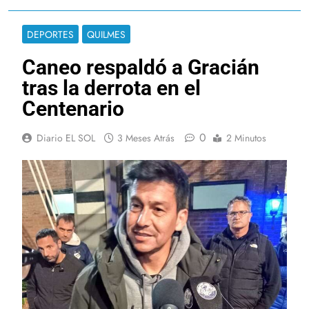
DEPORTES
QUILMES
Caneo respaldó a Gracián
tras la derrota en el
Centenario
0
Diario EL SOL
3 Meses Atrás
2 Minutos