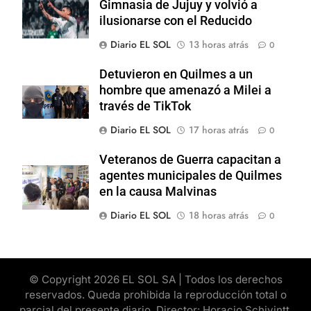
Gimnasia de Jujuy y volvió a
ilusionarse con el Reducido
Diario EL SOL
13 horas atrás
0
Detuvieron en Quilmes a un
hombre que amenazó a Milei a
través de TikTok
Diario EL SOL
17 horas atrás
0
Veteranos de Guerra capacitan a
agentes municipales de Quilmes
en la causa Malvinas
Diario EL SOL
18 horas atrás
0
© Copyright 2026 EL SOL SA | Todos los derechos
reservados. Queda prohibida la reproducción total o
parcial del presente diario. Director: Horacio Schivintt.