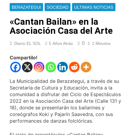
Cayetano
La Línea 148 pasó a
BERAZATEGUI
SOCIEDAD
ULTIMAS NOTICIAS
ser operada por La
Central de Vicente
«Cantan Bailan» en la
8 Horas Atrás
López
La Municipalidad de
Asociación Casa del Arte
Quilmes limpió
sumideros y
8 Horas Atrás
desagües en medio
0
Diario EL SOL
5 Años Atrás
1 Minutos
Transporte: un
de las lluvias
asistente virtual para
consultar
Compartilo!
10 Horas Atrás
infracciones en
Una gran
segundos
convocatoria en la
obra teatral «Los
10 Horas Atrás
La Municipalidad de Berazategui, a través de su
Abuelos No Mienten»
Marcha al Congreso:
Secretaría de Cultura y Educación, invita a la
cortes, desvíos y
comunidad a disfrutar del Ciclo de Espectáculos
operativo de
14 Horas Atrás
2022 en la Asociación Casa del Arte (Calle 131 y
seguridad por la
Tormentas severas y
18), donde se presentarán los bailarines y
protesta contra la
fuertes ráfagas de
reforma de la Ley de
coreógrafos Koki y Pajarín Saavedra, con sus
viento: más de 10
15 Horas Atrás
Tierras
performances de danzas folclóricas.
provincias bajo alerta
Senado debate el
meteorológica
proyecto sobre
El ciclo de espectáculos «Cantan Bailan»