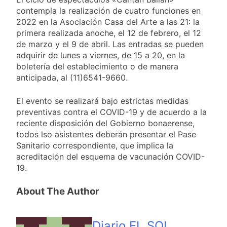
propiedad privada
16 Horas Atrás
contempla la realización de cuatro funciones en
con foco en los
Día del Cirujano
2022 en la Asociación Casa del Arte a las 21: la
desalojos
Torácico: una
primera realizada anoche, el 12 de febrero, el 12
especialidad clave
17 Horas Atrás
de marzo y el 9 de abril. Las entradas se pueden
para el cuidado de la
Alerta naranja en
adquirir de lunes a viernes, de 15 a 20, en la
salud respiratoria en
Quilmes por
el Sanatorio Urquiza
boletería del establecimiento o de manera
tormentas severas y
1 Día Atrás
anticipada, al (11)6541-9660.
fuertes ráfagas de
Denunciaron
viento
penalmente al
El evento se realizará bajo estrictas medidas
abogado libertario
1 Día Atrás
preventivas contra el COVID-19 y de acuerdo a la
que propuso tirar
napalm sobre el Gran
reciente disposición del Gobierno bonaerense,
Buenos Aires
todos lso asistentes deberán presentar el Pase
Sanitario correspondiente, que implica la
acreditación del esquema de vacunación COVID-
19.
About The Author
Diario EL SOL