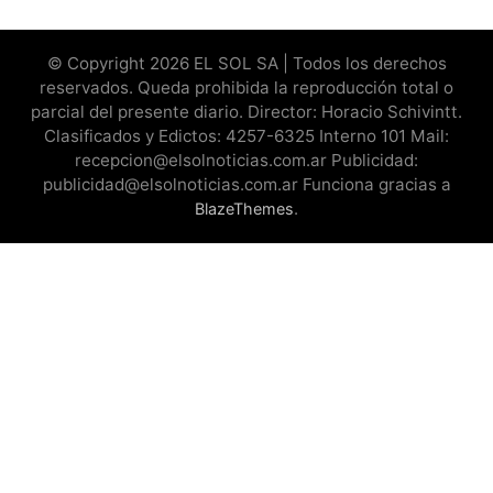
© Copyright 2026 EL SOL SA | Todos los derechos
reservados. Queda prohibida la reproducción total o
parcial del presente diario. Director: Horacio Schivintt.
Clasificados y Edictos: 4257-6325 Interno 101 Mail:
recepcion@elsolnoticias.com.ar Publicidad:
publicidad@elsolnoticias.com.ar Funciona gracias a
.
BlazeThemes