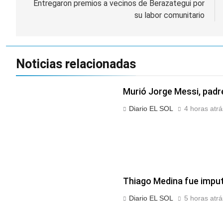
cercanas a 1°C
de
Entregaron premios a vecinos de Berazategui por
Propiedad Privada de
2 Días Atrás
su labor comunitario
Milei
entradas
Renunció el
subsecretario de
Seguridad de
2 Días Atrás
Quilmes, Hernán
Candela Arizaga
Ocampo, tras la
Noticias relacionadas
confirmó que tuvo un
difusión de chats
«brote psicótico» por
2 Días Atrás
privados
consumo con
La Libertad Avanza
Murió Jorge Messi, padre
Facundo Moyano
consiguió la mayoría
y rechazó el pedido
Diario EL SOL
4 horas atrá
2 Días Atrás
del peronismo de
girar el proyecto a
comisión
Thiago Medina fue impu
Diario EL SOL
5 horas atrá