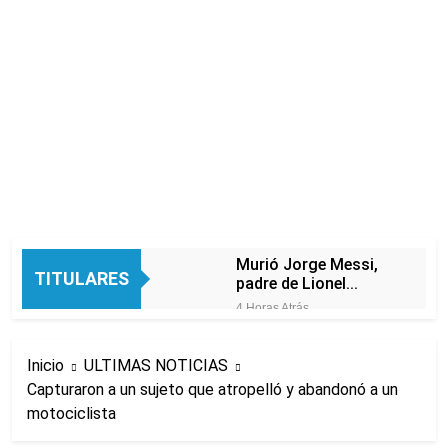
Murió Jorge Messi,
TITULARES
padre de Lionel
Messi, a los 68 años
4 Horas Atrás
Thiago Medina fue
imputado
Inicio
ULTIMAS NOTICIAS
formalmente por
5 Horas Atrás
abuso sexual
Capturaron a un sujeto que atropelló y abandonó a un
La CGT y las dos
motociclista
CTA profundizan su
plan de lucha con
6 Horas Atrás