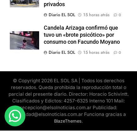
privados
Diario EL SOL
15 horas atrás
0
Candela Arizaga confirmó que
tuvo un «brote psicótico» por
consumo con Facundo Moyano
Diario EL SOL
15 horas atrás
0
© Copyright 2026 EL SOL SA | Todos los derechos
reservados. Queda prohibida la reproducción total o
parcial del presente diario. Director: Horacio Schivintt.
Clasificados y Edictos: 4257-6325 Interno 101 Mail:
recepcion@elsolnoticias.com.ar Publicidad:
publicidad@elsolnoticias.com.ar Funciona gracias a
.
BlazeThemes