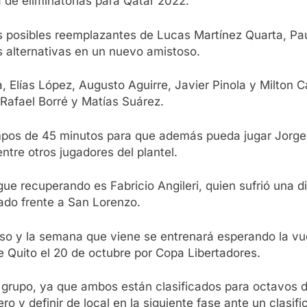
a de eliminatorias para Qatar 2022.
os posibles reemplazantes de Lucas Martínez Quarta, Pau
 alternativas en un nuevo amistoso.
a, Elías López, Augusto Aguirre, Javier Pinola y Milton
, Rafael Borré y Matías Suárez.
empos de 45 minutos para que además pueda jugar Jorge
ntre otros jugadores del plantel.
gue recuperando es Fabricio Angileri, quien sufrió una d
ado frente a San Lorenzo.
nso y la semana que viene se entrenará esperando la vu
 Quito el 20 de octubre por Copa Libertadores.
 grupo, ya que ambos están clasificados para octavos de
o y definir de local en la siguiente fase ante un clasif