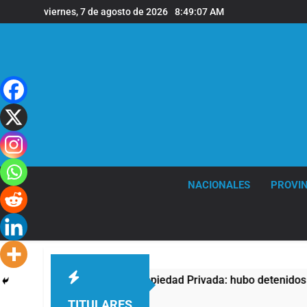
Saltar
viernes, 7 de agosto de 2026
8:49:08 AM
al
contenido
NACIONALES
PROVIN
sta contra la Ley de Propiedad Privada: hubo detenidos y enfr
TITULARES