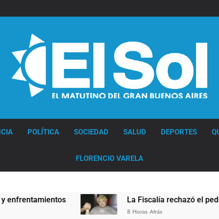
Diario EL SOL
CIA
POLÍTICA
SOCIEDAD
SALUD
DEPORTES
Q
FLORENCIO VARELA
entamientos
La Fiscalía rechazó el pedido para
8 Horas Atrás