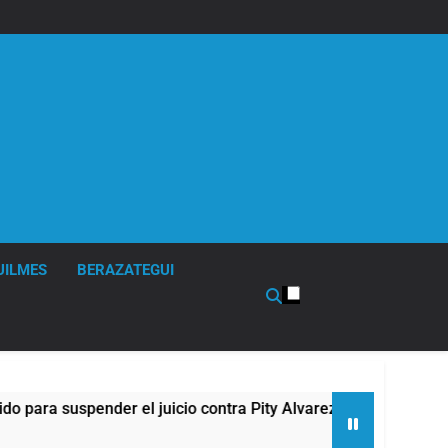
UILMES
BERAZATEGUI
 suspender el juicio contra Pity Alvarez
67 bar
9 Horas 