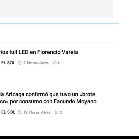
rios full LED en Florencio Varela
o EL SOL
9 Horas Atrás
0
a Arizaga confirmó que tuvo un «brote
ico» por consumo con Facundo Moyano
o EL SOL
12 Horas Atrás
0