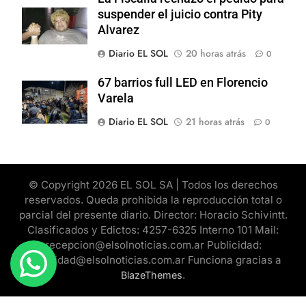
suspender el juicio contra Pity
Alvarez
Diario EL SOL
20 horas atrás
0
67 barrios full LED en Florencio
Varela
Diario EL SOL
21 horas atrás
0
© Copyright 2026 EL SOL SA | Todos los derechos
reservados. Queda prohibida la reproducción total o
parcial del presente diario. Director: Horacio Schivintt.
Clasificados y Edictos: 4257-6325 Interno 101 Mail:
recepcion@elsolnoticias.com.ar Publicidad:
publicidad@elsolnoticias.com.ar Funciona gracias a
.
BlazeThemes