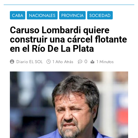
CABA
NACIONALES
PROVINCIA
SOCIEDAD
Caruso Lombardi quiere
construir una cárcel flotante
en el Río De La Plata
0
Diario EL SOL
1 Año Atrás
1 Minutos