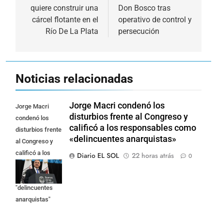
quiere construir una
Don Bosco tras
entradas
cárcel flotante en el
operativo de control y
Río De La Plata
persecución
Noticias relacionadas
Jorge Macri condenó los
Jorge Macri
disturbios frente al Congreso y
condenó los
calificó a los responsables como
disturbios frente
«delincuentes anarquistas»
al Congreso y
calificó a los
Diario EL SOL
22 horas atrás
0
responsables
como
"delincuentes
anarquistas"