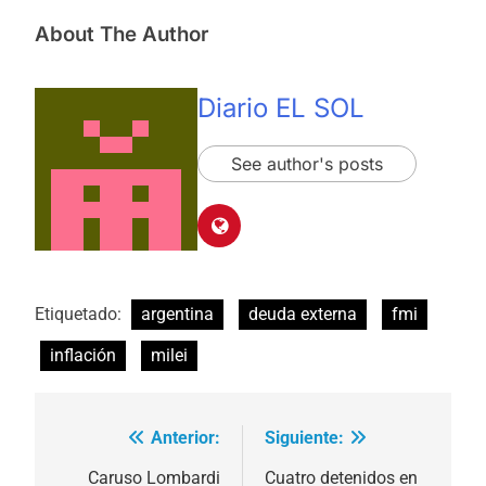
About The Author
Diario EL SOL
See author's posts
Etiquetado:
argentina
deuda externa
fmi
inflación
milei
Anterior:
Siguiente:
Navegación
de
Caruso Lombardi
Cuatro detenidos en