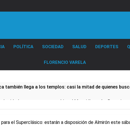
Diario EL SOL
IA
POLÍTICA
SOCIEDAD
SALUD
DEPORTES
Q
FLORENCIO VARELA
a también llega a los templos: casi la mitad de quienes busc
velocidades
Lionel Messi llegará a Rosario p
14 Horas Atrás
 padre de Lionel Messi, a los 68 años
s para el Superclásico: estarán a disposición de Almirón este s