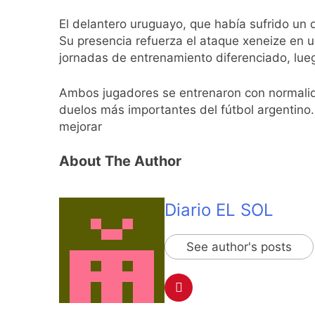
Día de San Cayetan
El delantero uruguayo, que había sufrido un d
2 Días Atrás
Su presencia refuerza el ataque xeneize en u
El Senado aprobó l
jornadas de entrenamiento diferenciado, luego
2 Días Atrás
Incidentes frente 
Ambos jugadores se entrenaron con normalida
enfrentamientos
duelos más importantes del fútbol argentino.
2 Días Atrás
mejorar
La Fiscalía rechaz
2 Días Atrás
About The Author
67 barrios full LE
2 Días Atrás
El temporal se des
Diario EL SOL
2 Días Atrás
Kicillof marchó co
See author's posts
2 Días Atrás