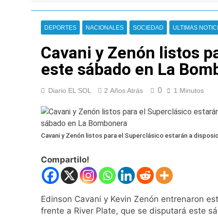
Thiago Medina fu
19 Horas Atrás
La CGT y las dos 
DEPORTES
NACIONALES
SOCIEDAD
ULTIMAS NOTIC
20 Horas Atrás
Cavani y Zenón listos p
La noche del Afro 
1 Día Atrás
este sábado en La Bom
La Diócesis de Qui
2 Días Atrás
0
Diario EL SOL
2 Años Atrás
1 Minutos
Figuras de la cult
2 Días Atrás
Nueva jornada nega
de los 450 puntos
Cavani y Zenón listos para el Superclásico estarán a dispos
2 Días Atrás
Jorge Macri conde
Compartilo!
2 Días Atrás
Día Internacional 
2 Días Atrás
Edinson Cavani y Kevin Zenón entrenaron este 
El frío polar se i
frente a River Plate, que se disputará este 
2 Días Atrás