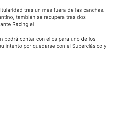
a los argentinos
titularidad tras un mes fuera de las canchas.
entino, también se recupera tras dos
ro capítulo
 ante Racing el
rivada: hubo detenidos y
 podrá contar con ellos para uno de los
su intento por quedarse con el Superclásico y
ío con mínimas cercanas a 1°C