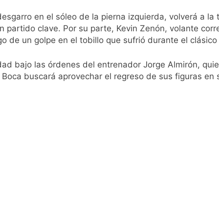
o: por qué se celebra cada 7 de agosto y qué representa par
esgarro en el sóleo de la pierna izquierda, volverá a la 
n partido clave. Por su parte, Kevin Zenón, volante corr
a ley de propiedad privada, pero el Gobierno debió eliminar ot
 de un golpe en el tobillo que sufrió durante el clásico
al Congreso durante la protesta contra la Ley de Propiedad P
d bajo las órdenes del entrenador Jorge Almirón, quien
 Boca buscará aprovechar el regreso de sus figuras en 
ó el pedido para suspender el juicio contra Pity Alvarez
D en Florencio Varela
pide del AMBA: cuándo dejará de llover y llega una ola de fr
ntra la Ley de Propiedad Privada de Milei