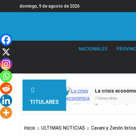
Saltar
domingo, 9 de agosto de 2026
al
contenido
NACIONALES
PROVINC
La crisis económic
7 Horas Atrás
TITULARES
Economía en dos 
13 Horas Atrás
Murió Jorge Messi,
Inicio
ULTIMAS NOTICIAS
Cavani y Zenón listo
18 Horas Atrás