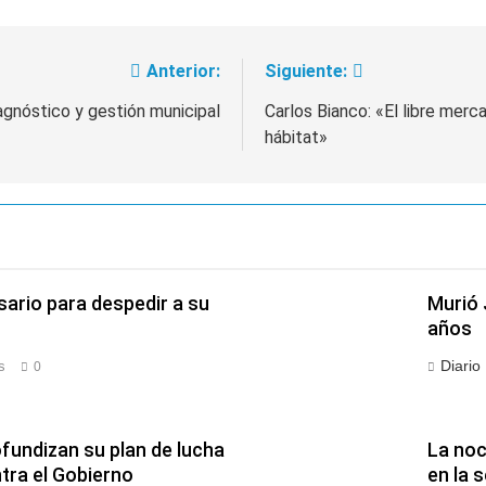
Anterior:
Siguiente:
agnóstico y gestión municipal
Carlos Bianco: «El libre mer
hábitat»
sario para despedir a su
Murió 
años
Diario
s
0
fundizan su plan de lucha
La noc
ra el Gobierno
en la 