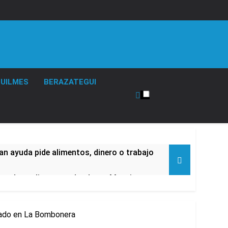
UILMES
BERAZATEGUI
an ayuda pide alimentos, dinero o trabajo
ara despedir a su padre Jorge Messi
ábado en La Bombonera