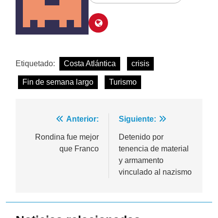
Etiquetado:
Costa Atlántica
crisis
Fin de semana largo
Turismo
Navegación
Anterior:
Siguiente:
de
Rondina fue mejor
Detenido por
que Franco
tenencia de material
entradas
y armamento
vinculado al nazismo