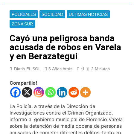
privados
consumo con
La Libertad Avanza
Facundo Moyano
consiguió la mayoría
POLICIALES
SOCIEDAD
ULTIMAS NOTICIAS
y rechazó el pedido
16 Horas Atrás
del peronismo de
ZONA SUR
Masiva movilización
girar el proyecto a
al Congreso contra el
comisión
Cayó una peligrosa banda
proyecto oficial de
17 Horas Atrás
Ley de Propiedad
acusada de robos en Varela
La Diócesis de
Privada
Quilmes celebra la
y en Berazategui
fiesta de San
17 Horas Atrás
Cayetano
La Línea 148 pasó a
0
Diario EL SOL
6 Años Atrás
2 Minutos
ser operada por La
Central de Vicente
17 Horas Atrás
López
Compartilo!
La Municipalidad de
Quilmes limpió
sumideros y
17 Horas Atrás
desagües en medio
Transporte: un
La Policía, a través de la Dirección de
de las lluvias
asistente virtual para
Investigaciones contra el Crimen Organizado,
consultar
19 Horas Atrás
informó al gobierno municipal de Florencio Varela
infracciones en
Una gran
sobre la detención de media docena de personas
segundos
convocatoria en la
acusadas de cometer diferentes delitos, tanto en