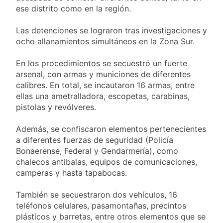
obra teatral «Los
20 Horas Atrás
ese distrito como en la región.
Abuelos No Mienten»
Marcha al Congreso:
cortes, desvíos y
Las detenciones se lograron tras investigaciones y
operativo de
23 Horas Atrás
ocho allanamientos simultáneos en la Zona Sur.
seguridad por la
Tormentas severas y
protesta contra la
fuertes ráfagas de
En los procedimientos se secuestró un fuerte
reforma de la Ley de
viento: más de 10
1 Día Atrás
Tierras
arsenal, con armas y municiones de diferentes
provincias bajo alerta
Senado debate el
calibres. En total, se incautaron 16 armas, entre
meteorológica
proyecto sobre
ellas una ametralladora, escopetas, carabinas,
propiedad privada
1 Día Atrás
pistolas y revólveres.
con foco en los
desalojos
Además, se confiscaron elementos pertenecientes
a diferentes fuerzas de seguridad (Policía
Bonaerense, Federal y Gendarmería), como
chalecos antibalas, equipos de comunicaciones,
camperas y hasta tapabocas.
También se secuestraron dos vehículos, 16
teléfonos celulares, pasamontañas, precintos
plásticos y barretas, entre otros elementos que se