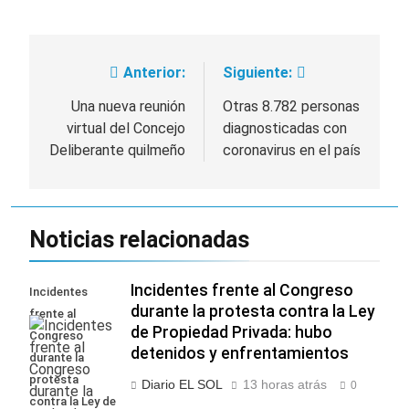
Anterior:
Siguiente:
Navegación
de
Una nueva reunión
Otras 8.782 personas
virtual del Concejo
diagnosticadas con
entradas
Deliberante quilmeño
coronavirus en el país
Noticias relacionadas
Incidentes frente al Congreso
Incidentes
durante la protesta contra la Ley
frente al
de Propiedad Privada: hubo
Congreso
detenidos y enfrentamientos
durante la
protesta
Diario EL SOL
13 horas atrás
0
contra la Ley de