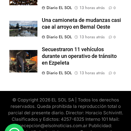
Diario EL SOL
13 horas atrás
0
Una camioneta de mudanzas casi
cae al arroyo en Bernal Oeste
Diario EL SOL
13 horas atrás
0
Secuestraron 11 vehículos
durante un operativo de tránsito
en Ezpeleta
Diario EL SOL
13 horas atrás
0
© Copyright 2026 EL SOL SA | Todos los derechos
reservados. Queda prohibida la reproducción total o
parcial del presente diario. Director: Horacio Schivintt.
Clasificados y Edictos: 4257-6325 Interno 101 Mail:
recepcion@elsolnoticias.com.ar Publicidad: