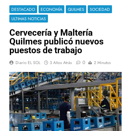
DESTACADO
ECONOMÍA
QUILMES
SOCIEDAD
ULTIMAS NOTICIAS
Cervecería y Maltería
Quilmes publicó nuevos
puestos de trabajo
0
Diario EL SOL
3 Años Atrás
2 Minutos