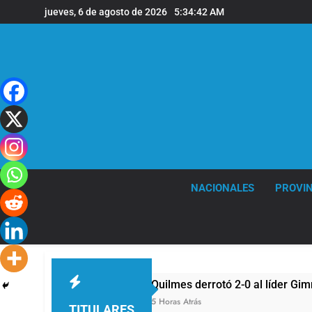
Saltar
jueves, 6 de agosto de 2026
5:34:42 AM
al
contenido
NACIONALES
PROVIN
Aires
Quilmes derrotó 2-0 al líder Gimnasia de
5 Horas Atrás
TITULARES