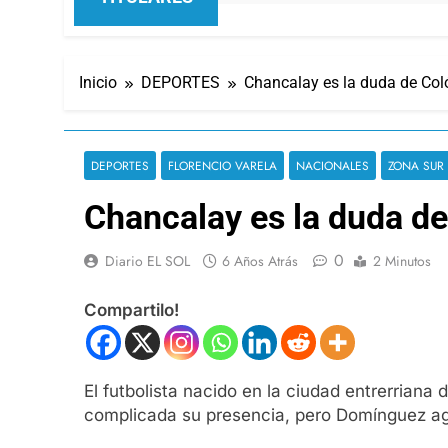
Inicio
DEPORTES
Chancalay es la duda de Coló
DEPORTES
FLORENCIO VARELA
NACIONALES
ZONA SUR
Chancalay es la duda de
0
Diario EL SOL
6 Años Atrás
2 Minutos
Compartilo!
El futbolista nacido en la ciudad entrerriana
complicada su presencia, pero Domínguez agu